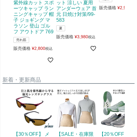
紫外線カット スポ
ット 涼しい 夏用
販売価格
¥
2,970
ーツキャップ ラン
アンダーウェア 首
税
ニングキャップ 帽
元 日焼け対策/99-
子 ジョギング マ
583
ラソン 登山 ゴル
夏
フ アウトドア 769
販売価格
¥
3,980
税込
売れ筋
販売価格
¥
2,800
税込
新着・更新商品
【30％OFF】 メ
【SALE・在庫限
【20％OFF】幅