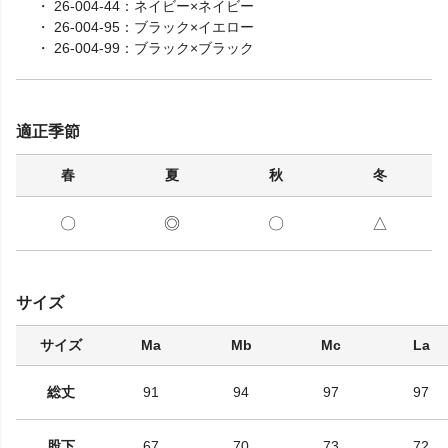
26-004-44：ネイビー×ネイビー
26-004-95：ブラック×イエロー
26-004-99：ブラック×ブラック
適正季節
春
夏
秋
冬
〇
◎
〇
△
サイズ
サイズ
Ma
Mb
Mc
La
総丈
91
94
97
97
股下
67
70
73
72