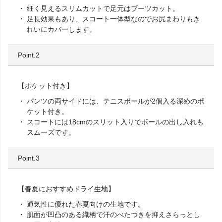
細く見えるスリムカットで足元はブーツカット。
足長効果もあり、スコート一体型なのでお尻まわりもき
れいにカバーします。
Point.2
【ポケット付き】
パンツの両サイドには、テニスボールが2個入る深めのポ
ケット付き。
スコートには18cmのスリット入りでボールの出し入れも
スムーズです。
Point.3
【春夏におすすめドライ生地】
通気性に優れた春夏向けの生地です。
肌面が凹凸のある織柄で汗のべたつきを抑えさらっとし