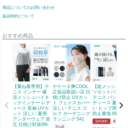
商品についてのお問い合わせ
返品特約について
おすすめ商品
【重ね着専用】テ
ヤケーヌ爽COOL
【総メッシュブ
ニス インナー 爆
正規品取扱い店 日
ツカットパンツ
涼メッシュハイネ
焼け防止 UVカッ
テニス パンツ レ
ックインナー レデ
ト フェイスカバー
ディース 夏 涼し
ィース 長袖 UVカ
涼しい テニス ゴ
い ヒップ周り透
ット 涼しい 夏用
ルフ ガーデニング
防止裏地 99-615
アンダーウェア 首
ランニング 541
送料無料
夏
元 日焼け対策/99-
売れ筋