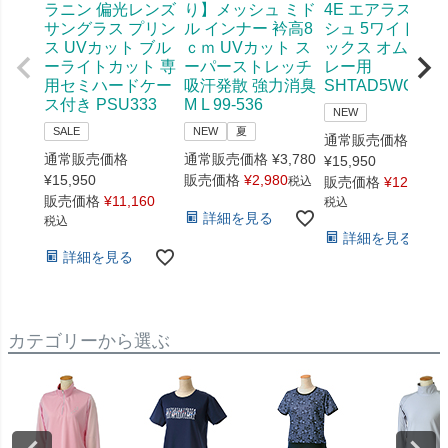
ラニン 偏光レンズ
り】メッシュ ミド
4E エアラスダッ
サングラス プリン
ル インナー 衿高8
シュ 5ワイド ヨ
ス UVカット ブル
ｃｍ UVカット ス
ックス オムニ・
ーライトカット 専
ーパーストレッチ
レー用
用セミハードケー
吸汗発散 強力消臭
SHTAD5WG 519
ス付き PSU333
M L 99-536
NEW
SALE
NEW
夏
通常販売価格
通常販売価格
通常販売価格
¥
3,780
¥
15,950
¥
15,950
販売価格
¥
2,980
税込
販売価格
¥
12,760
販売価格
¥
11,160
税込
詳細を見る
税込
詳細を見る
詳細を見る
カテゴリーから選ぶ