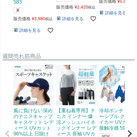
販売価格
¥
5,880
583
税
販売価格
¥
2,420
税込
夏
詳細を見る
販売価格
¥
3,980
詳細を見る
税込
詳細を見る
週間売れ筋商品
風に負けない深め
【重ね着専用】テ
冷却ポンチョ リ
のテニスキャップ
ニス インナー 爆
ーシブル クール
キャスケット レデ
涼メッシュハイネ
イカー UVカット
ィース UVカット
ックインナー レデ
接触冷感 598
96%以上 日除け
ィース 長袖 UVカ
NEW