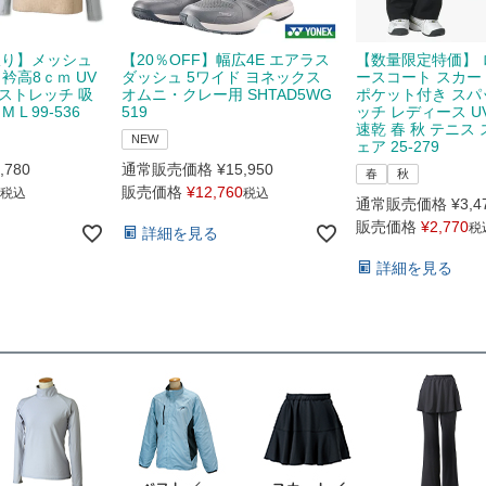
限り】メッシュ
【20％OFF】幅広4E エアラス
【数量限定特価】 
衿高8ｃｍ UV
ダッシュ 5ワイド ヨネックス
ースコート スカー
ストレッチ 吸
オムニ・クレー用 SHTAD5WG
ポケット付き スパ
L 99-536
519
ッチ レディース U
速乾 春 秋 テニス
NEW
ェア 25-279
,780
通常販売価格
¥
15,950
春
秋
販売価格
¥
12,760
税込
税込
通常販売価格
¥
3,4
販売価格
¥
2,770
税
詳細を見る
詳細を見る