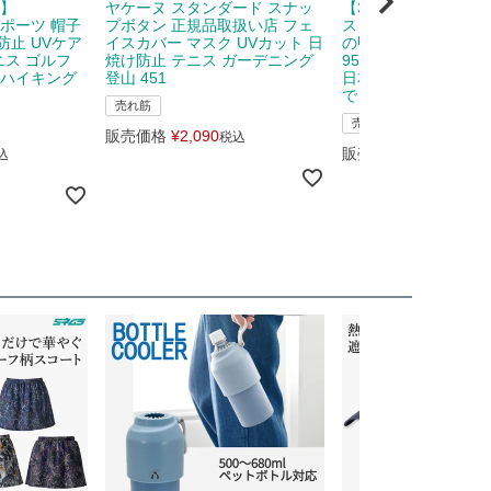
F】
ヤケーヌ スタンダード スナッ
【3点ゴムでズレにく
スポーツ 帽子
プボタン 正規品取扱い店 フェ
ス ハンドカバー レデ
防止 UVケア
イスカバー マスク UVカット 日
の甲 日焼け防止 UV
ニス ゴルフ
焼け防止 テニス ガーデニング
95％ ハンドガード 
 ハイキング
登山 451
日本製 ゴルフ 指先 
で 278
売れ筋
売れ筋
販売価格
¥
2,090
税込
販売価格
¥
1,680
込
税込