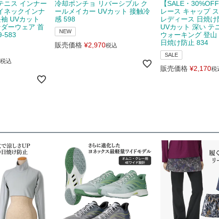
テニス インナー
冷却ポンチョ リバーシブル ク
【SALE・30%OF
イネックインナ
ールメイカー UVカット 接触冷
レース キャップ 
長袖 UVカット
感 598
レディース 日焼け
ンダーウェア 首
UVカット 深い テ
NEW
-583
ウォーキング 登山
日焼け防止 834
販売価格
¥
2,970
税込
SALE
税込
販売価格
¥
2,170
税