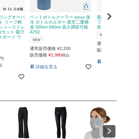
ロングオーバ
ペットボトルクーラー kinos 保
遮熱メッシュキャップ 
ト リーフ柄
冷 ボトルホルダー 真空二重構
プリンス prince 37
ッシ―ストレ
造 500ml 680ml 高さ調節可能
策
Vカット 吸汗
A702
NEW
 スポーツ ウ
NEW
通常販売価格
¥
4,730
通常販売価格
¥
2,200
販売価格
¥
4,160
税込
販売価格
¥
1,980
税込
70
詳細を見る
込
詳細を見る