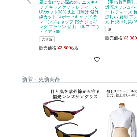
風に負けない深めのテニスキャ
【重ね着専用】
ップ キャスケット レディース
爆涼メッシュハ
UVカット96%以上 日除け 紫外
ー レディース 
線カット スポーツキャップ ラ
涼しい 夏用 ア
ンニングキャップ 帽子 ジョギ
元 日焼け対策/99
ング マラソン 登山 ゴルフ アウ
夏
トドア 769
販売価格
¥
3,980
売れ筋
販売価格
¥
2,800
税込
新着・更新商品