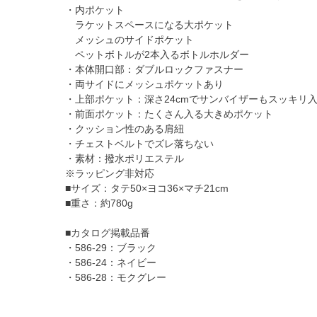
・内ポケット
ラケットスペースになる大ポケット
メッシュのサイドポケット
ペットボトルが2本入るボトルホルダー
・本体開口部：ダブルロックファスナー
・両サイドにメッシュポケットあり
・上部ポケット：深さ24cmでサンバイザーもスッキリ
・前面ポケット：たくさん入る大きめポケット
・クッション性のある肩紐
・チェストベルトでズレ落ちない
・素材：撥水ポリエステル
※ラッピング非対応
■サイズ：タテ50×ヨコ36×マチ21cm
■重さ：約780g
■カタログ掲載品番
・586-29：ブラック
・586-24：ネイビー
・586-28：モクグレー