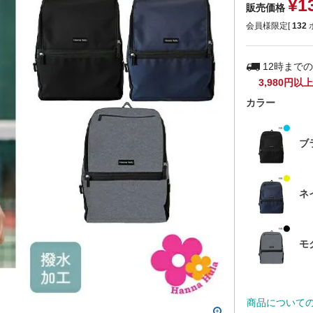
¥
1
販売価格
会員様限定[
132
12時まで
3,980円以上
カラー
ブ
ネ
モ
商品について