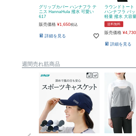
グリップカバー ハンナフラ テ
ラウンドトート
ニス HannaHula 撥水 可愛い
ハンナフラ バッグ 
617
軽量 撥水 大容量
販売価格
¥
1,650
送料無料
税込
販売価格
¥
4,730
詳細を見る
詳細を見る
週間売れ筋商品