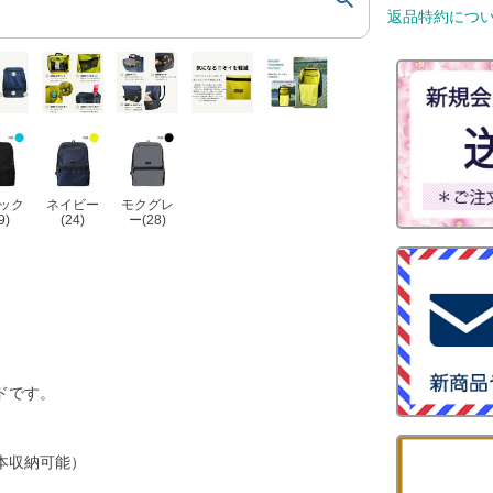
返品特約につ
ック
ネイビー
モクグレ
9)
(24)
ー(28)
ドです。
本収納可能）