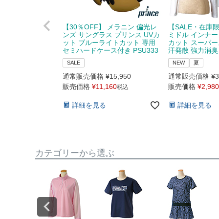
【30％OFF】 メラニン 偏光レ
【SALE・在庫
ンズ サングラス プリンス UVカ
ミドル インナー 
ット ブルーライトカット 専用
カット スーパー
セミハードケース付き PSU333
汗発散 強力消臭 M 
SALE
NEW
夏
通常販売価格
¥
15,950
通常販売価格
¥
3
販売価格
¥
11,160
販売価格
¥
2,980
税込
詳細を見る
詳細を見る
カテゴリーから選ぶ