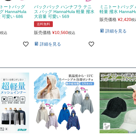
 トートバッグ
バックパック ハンナフラ テニ
ミニトートバッグ 
HannaHula
ス バッグ HannaHula 軽量 撥水
軽量 撥水 HannaHu
 可愛い 686
大容量 可愛い 569
販売価格
¥
2,420
税
送料無料
詳細を見る
販売価格
¥
10,560
税込
税込
詳細を見る