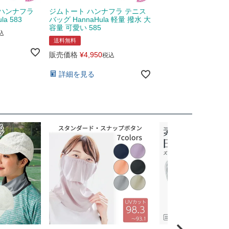
ハンナフラ
ジムトート ハンナフラ テニス
la 583
バッグ HannaHula 軽量 撥水 大
容量 可愛い 585
込
送料無料
販売価格
¥
4,950
税込
詳細を見る