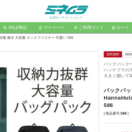
公式オンラインショップ
SALE商品
マイページ
ご利用ガイド
検索
カート
軽量 撥水 大容量 ロックファスナー 可愛い 586
送料無料
NE
バックパック
ハンナフラの
大きく開いて
バックパッ
HannaH
586
商品番号
586