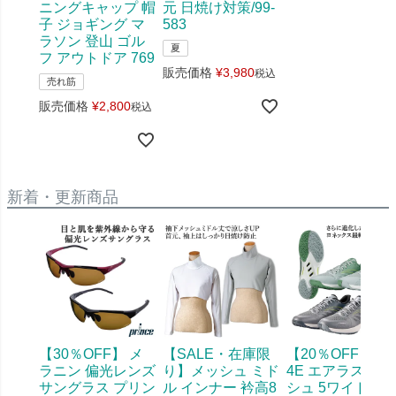
ニングキャップ 帽
元 日焼け対策/99-
子 ジョギング マ
583
ラソン 登山 ゴル
夏
フ アウトドア 769
販売価格
¥
3,980
税込
売れ筋
販売価格
¥
2,800
税込
新着・更新商品
【30％OFF】 メ
【SALE・在庫限
【20％OFF】幅
ラニン 偏光レンズ
り】メッシュ ミド
4E エアラスダッ
サングラス プリン
ル インナー 衿高8
シュ 5ワイド ヨ