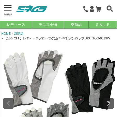
MENU
レディース
テニス小物
春商品
ＳＡＬＥ
HOME
新商品
【15％OFF】レディースグローブ/穴あき半指(ダンロップ)/634/TGG-0119W