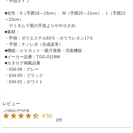
・半指タイプ
■女性：S（手囲18～19cm）、M（手囲20～21cm）、L（手囲22
～23cm）
※ミネムラ製の手袋よりやや小さめ
■素材：
・甲側：ポリエステル83％・ポリウレタン17％
・平側：ナノレボ（合成皮革）
■機能：ＵＶカット・吸汗発散・消臭機能
■メーカー品番：TGG-0119W
■カタログ掲載品番
・634-08：グレー
・634-09：ブラック
・634-01：ホワイト
レビュー
4.50
2