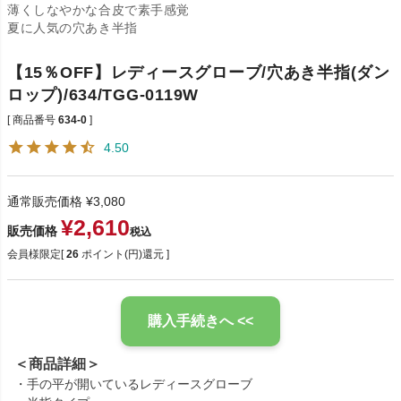
薄くしなやかな合皮で素手感覚
夏に人気の穴あき半指
【15％OFF】レディースグローブ/穴あき半指(ダン
ロップ)/634/TGG-0119W
商品番号
634-0
4.50
通常販売価格
¥
3,080
¥
2,610
販売価格
税込
会員様限定[
26
ポイント(円)還元 ]
購入手続きへ <<
＜商品詳細＞
・手の平が開いているレディースグローブ