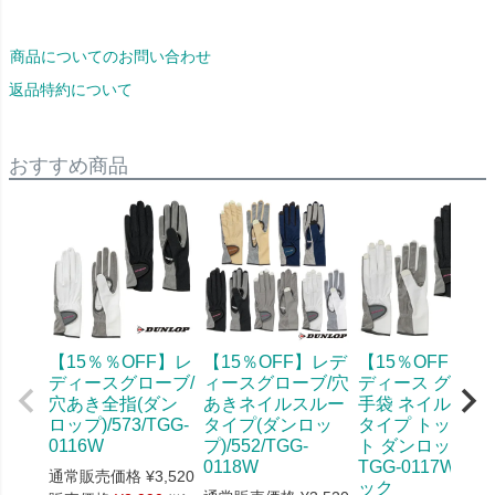
商品についてのお問い合わせ
返品特約について
おすすめ商品
【15％％OFF】レ
【15％OFF】レデ
【15％OFF】 レ
ディースグローブ/
ィースグローブ/穴
ディース グロー
穴あき全指(ダン
あきネイルスルー
手袋 ネイルスル
ロップ)/573/TGG-
タイプ(ダンロッ
タイプ トップカ
0116W
プ)/552/TGG-
ト ダンロップ 51
0118W
TGG-0117W ブ
通常販売価格
¥
3,520
ック