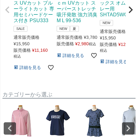
ス UVカット ブル
ｃｍ UVカット ス
ックス オムニ・
ーライトカット 専
ーパーストレッチ
レー用
用セミハードケー
吸汗発散 強力消臭
SHTAD5WG 519
ス付き PSU333
M L 99-536
NEW
SALE
NEW
夏
通常販売価格
通常販売価格
通常販売価格
¥
3,780
¥
15,950
¥
15,950
販売価格
¥
2,980
税込
販売価格
¥
12,760
販売価格
¥
11,160
税込
詳細を見る
税込
詳細を見る
詳細を見る
カテゴリーから選ぶ