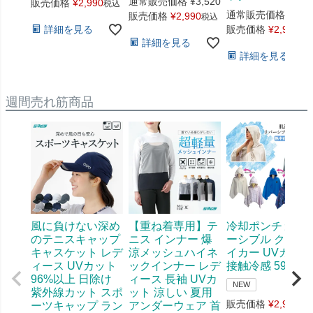
通常販売価格
¥
3,520
販売価格
¥
2,990
税込
通常販売価格
¥
3,5
販売価格
¥
2,990
税込
詳細を見る
販売価格
¥
2,990
税
詳細を見る
詳細を見る
週間売れ筋商品
風に負けない深め
【重ね着専用】テ
冷却ポンチョ リ
のテニスキャップ
ニス インナー 爆
ーシブル クール
キャスケット レデ
涼メッシュハイネ
イカー UVカット
ィース UVカット
ックインナー レデ
接触冷感 598
96%以上 日除け
ィース 長袖 UVカ
NEW
紫外線カット スポ
ット 涼しい 夏用
販売価格
¥
2,970
ーツキャップ ラン
アンダーウェア 首
税