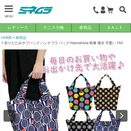
MENU
レディース
テニス小物
春商品
ＳＡＬＥ
HOME
新商品
折りたたみサブバッグ ハンナフラ バッグ HannaHula 軽量 撥水 可愛い 744