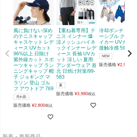
風に負けない深め
【重ね着専用】テ
冷却ポンチョ リ
のテニスキャップ
ニス インナー 爆
ーシブル クール
キャスケット レデ
涼メッシュハイネ
イカー UVカット
ィース UVカット
ックインナー レデ
接触冷感 598
96%以上 日除け
ィース 長袖 UVカ
NEW
紫外線カット スポ
ット 涼しい 夏用
販売価格
¥
2,970
ーツキャップ ラン
アンダーウェア 首
税
ニングキャップ 帽
元 日焼け対策/99-
子 ジョギング マ
583
ラソン 登山 ゴル
夏
フ アウトドア 769
販売価格
¥
3,980
税込
売れ筋
販売価格
¥
2,800
税込
新着・更新商品