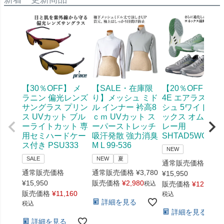
【30％OFF】 メ
【SALE・在庫限
【20％OFF】幅
ラニン 偏光レンズ
り】メッシュ ミド
4E エアラスダッ
サングラス プリン
ル インナー 衿高8
シュ 5ワイド ヨ
ス UVカット ブル
ｃｍ UVカット ス
ックス オムニ・
ーライトカット 専
ーパーストレッチ
レー用
用セミハードケー
吸汗発散 強力消臭
SHTAD5WG 519
ス付き PSU333
M L 99-536
NEW
SALE
NEW
夏
通常販売価格
通常販売価格
通常販売価格
¥
3,780
¥
15,950
¥
15,950
販売価格
¥
2,980
税込
販売価格
¥
12,760
販売価格
¥
11,160
税込
詳細を見る
税込
詳細を見る
詳細を見る