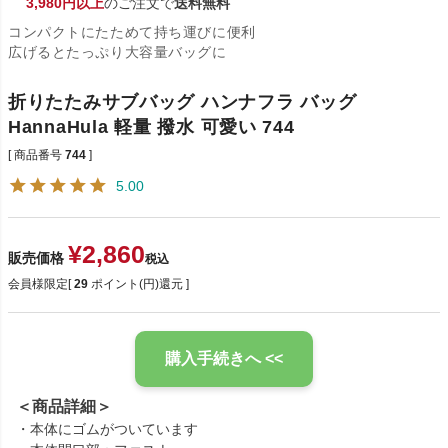
3,980円以上
のご注文で
送料無料
コンパクトにたためて持ち運びに便利
広げるとたっぷり大容量バッグに
折りたたみサブバッグ ハンナフラ バッグ
HannaHula 軽量 撥水 可愛い 744
商品番号
744
5.00
¥
2,860
販売価格
税込
会員様限定[
29
ポイント(円)還元 ]
購入手続きへ <<
＜商品詳細＞
・本体にゴムがついています