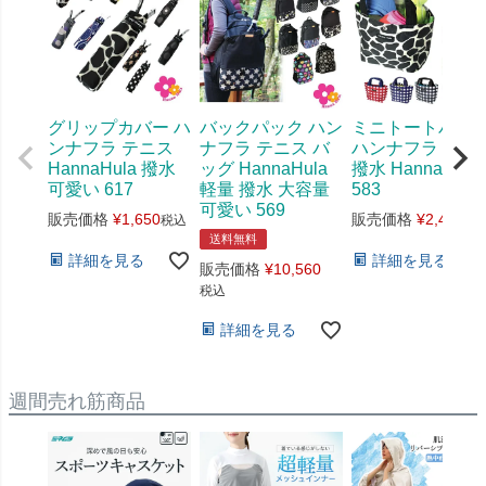
グリップカバー ハ
バックパック ハン
ミニトートバッ
ンナフラ テニス
ナフラ テニス バ
ハンナフラ 軽量
HannaHula 撥水
ッグ HannaHula
撥水 HannaHula
可愛い 617
軽量 撥水 大容量
583
可愛い 569
販売価格
¥
1,650
販売価格
¥
2,420
税込
税
送料無料
詳細を見る
詳細を見る
販売価格
¥
10,560
税込
詳細を見る
週間売れ筋商品