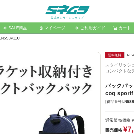
公式オンラインショップ
SALE商品
マイページ
ご利用ガイド
検索
カート
N5SBP11U
送料無料
NE
スタイリッシ
コンパクトな
バックパッ
coq spori
商品番号
LN5SB
通常販売価格
¥
¥
7
販売価格