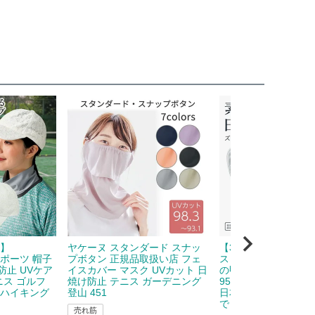
F】
ヤケーヌ スタンダード スナッ
【3点ゴムでズレにく
スポーツ 帽子
プボタン 正規品取扱い店 フェ
ス ハンドカバー レデ
防止 UVケア
イスカバー マスク UVカット 日
の甲 日焼け防止 UV
ニス ゴルフ
焼け防止 テニス ガーデニング
95％ ハンドガード 
 ハイキング
登山 451
日本製 ゴルフ 指先 
で 278
売れ筋