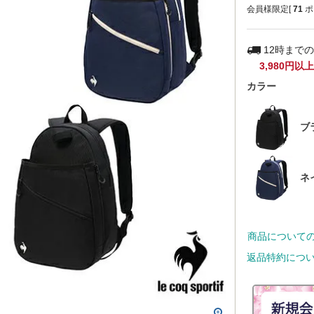
会員様限定[
71
ポ
12時まで
3,980円以上
カラー
ブ
ネ
商品について
返品特約につ