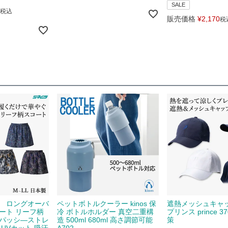
SALE
税込
販売価格
¥
2,170
税
】 ロングオーバ
ペットボトルクーラー kinos 保
遮熱メッシュキャップ
ート リーフ柄
冷 ボトルホルダー 真空二重構
プリンス prince 
スパッシ―ストレ
造 500ml 680ml 高さ調節可能
策
 UVカット 吸汗
A702