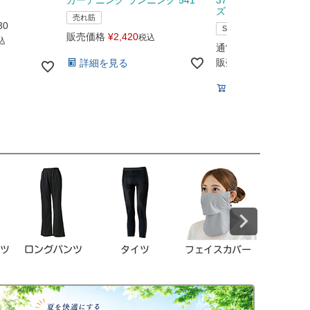
ズ
売れ筋
30
SALE
販売価格
¥
2,420
税込
込
通常販売価格
¥
14,30
販売価格
¥
8,580
詳細を見る
税込
カートに入れる