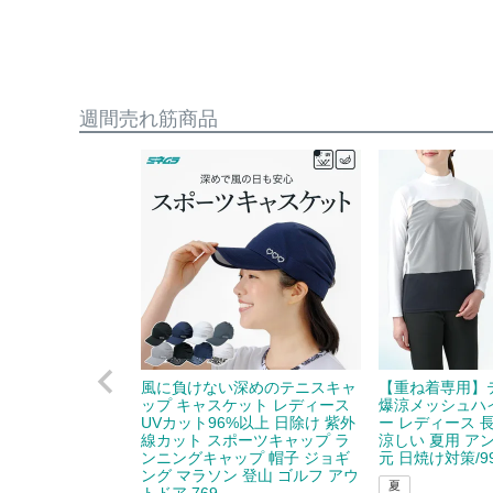
週間売れ筋商品
風に負けない深めのテニスキャ
【重ね着専用】
ップ キャスケット レディース
爆涼メッシュハ
UVカット96%以上 日除け 紫外
ー レディース 
線カット スポーツキャップ ラ
涼しい 夏用 ア
ンニングキャップ 帽子 ジョギ
元 日焼け対策/99
ング マラソン 登山 ゴルフ アウ
夏
トドア 769