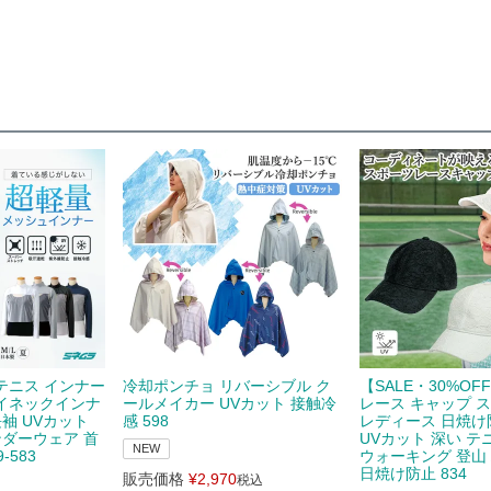
テニス インナー
冷却ポンチョ リバーシブル ク
【SALE・30%OF
イネックインナ
ールメイカー UVカット 接触冷
レース キャップ 
長袖 UVカット
感 598
レディース 日焼け
ンダーウェア 首
UVカット 深い テ
NEW
-583
ウォーキング 登山
日焼け防止 834
販売価格
¥
2,970
税込