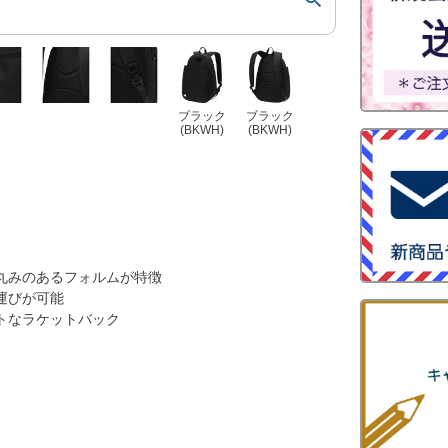
ブラック
ブラック
(BKWH)
(BKWH)
丸みのあるフォルムが特徴
運びが可能
トなラケットバック