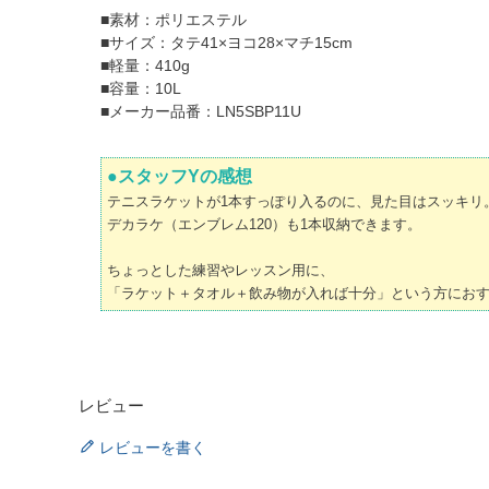
■素材：ポリエステル
■サイズ：タテ41×ヨコ28×マチ15cm
■軽量：410g
■容量：10L
■メーカー品番：LN5SBP11U
●スタッフYの感想
テニスラケットが1本すっぽり入るのに、見た目はスッキリ
デカラケ（エンブレム120）も1本収納できます。
ちょっとした練習やレッスン用に、
「ラケット＋タオル＋飲み物が入れば十分」という方にお
レビュー
レビューを書く