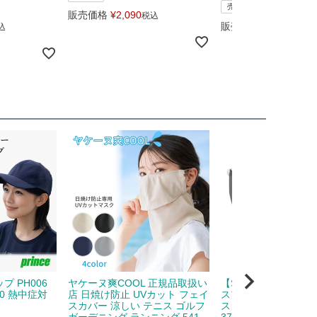
売れ筋
販売価格
¥
2,090
税込
販売価格
¥
1,680
込
税込
 PH006
ヤケーヌ爽COOL 正規品取扱い
【SALE・40％OFF
370 熱中症対
店 日焼け防止 UVカット フェイ
スプレーヤーのため
スカバー 涼しい テニス ゴルフ
ス テニス サングラ
ガーデニング ランニング 541
375-01 ホワイト 