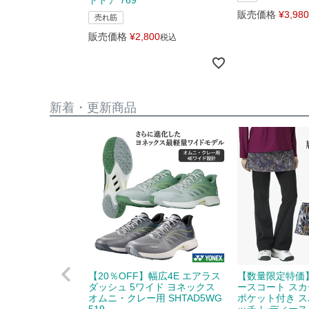
販売価格
¥
3,980
売れ筋
販売価格
¥
2,800
税込
新着・更新商品
【20％OFF】幅広4E エアラス
【数量限定特価
ダッシュ 5ワイド ヨネックス
ースコート スカ
オムニ・クレー用 SHTAD5WG
ポケット付き 
519
ッチ レディース