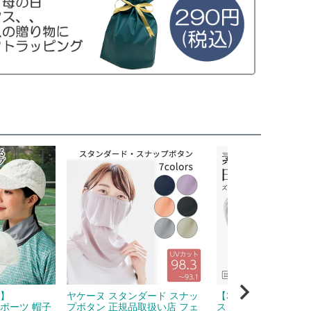
F】
ヤケーヌ スタンダード スナッ
【3点ゴムでズレにく
スポーツ 帽子
プボタン 正規品取扱い店 フェ
ス ハンドカバー レデ