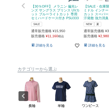
【30％OFF】 メラニン 偏光レ
【SALE・在庫
ンズ サングラス プリンス UVカ
ミドル インナー 
ット ブルーライトカット 専用
カット スーパー
セミハードケース付き PSU333
汗発散 強力消臭 M 
SALE
NEW
夏
通常販売価格
¥
15,950
通常販売価格
¥
3
販売価格
¥
11,160
販売価格
¥
2,980
税込
詳細を見る
詳細を見る
カテゴリーから選ぶ