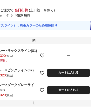
のご注文で
当日出荷
(土日祝日を除く)
のご注文で
送料無料
サックスライン）：廃番カラーのため在庫限り
M
レー×サックスライン(81)
—
,320
税込
庫切れ
レー×ピンクライン(82)
カートに入れる
,320
税込
レー×ダークグレーライ
89)
カートに入れる
,320
税込
L