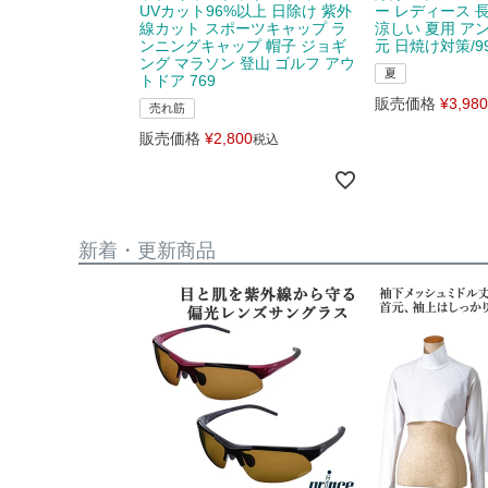
UVカット96%以上 日除け 紫外
ー レディース 
線カット スポーツキャップ ラ
涼しい 夏用 ア
ンニングキャップ 帽子 ジョギ
元 日焼け対策/99
ング マラソン 登山 ゴルフ アウ
夏
トドア 769
販売価格
¥
3,980
売れ筋
販売価格
¥
2,800
税込
新着・更新商品