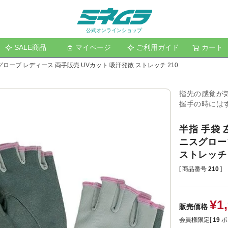
公式オンラインショップ
SALE商品
マイページ
ご利用ガイド
検索
カート
ローブ レディース 両手販売 UVカット 吸汗発散 ストレッチ 210
指先の感覚が
握手の時には
半指 手袋
ニスグロー
ストレッチ 
商品番号
210
¥
1
販売価格
会員様限定[
19
ポ