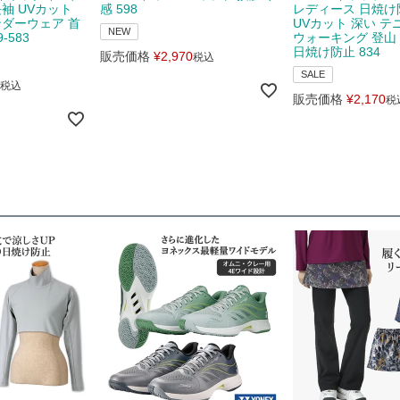
長袖 UVカット
感 598
レディース 日焼け
ンダーウェア 首
UVカット 深い テ
NEW
-583
ウォーキング 登山
日焼け防止 834
販売価格
¥
2,970
税込
SALE
税込
販売価格
¥
2,170
税