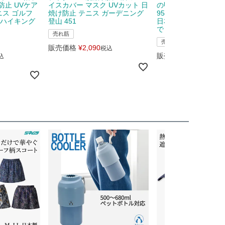
防止 UVケア
イスカバー マスク UVカット 日
の甲 日焼け防止 UV
ニス ゴルフ
焼け防止 テニス ガーデニング
95％ ハンドガード 
 ハイキング
登山 451
日本製 ゴルフ 指先 
で 278
売れ筋
売れ筋
販売価格
¥
2,090
税込
販売価格
¥
1,680
込
税込