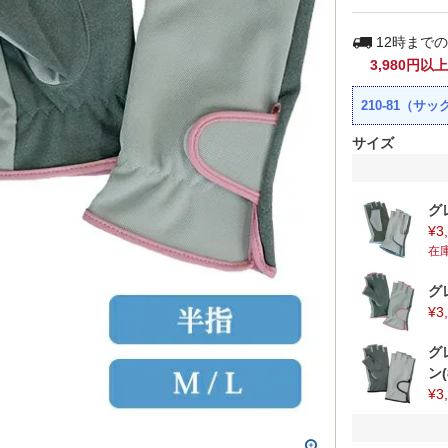
12時まで
3,980円以上
210-81（
サイズ
グ
¥
3
在
グ
¥
3
グ
ン(
¥
3