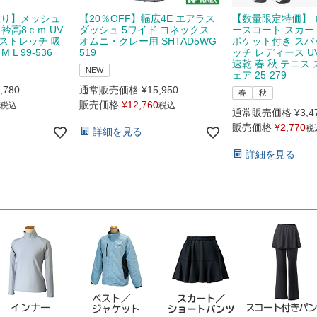
限り】メッシュ
【20％OFF】幅広4E エアラス
【数量限定特価】 
衿高8ｃｍ UV
ダッシュ 5ワイド ヨネックス
ースコート スカー
ストレッチ 吸
オムニ・クレー用 SHTAD5WG
ポケット付き スパ
L 99-536
519
ッチ レディース U
速乾 春 秋 テニス
NEW
ェア 25-279
,780
通常販売価格
¥
15,950
春
秋
販売価格
¥
12,760
税込
税込
通常販売価格
¥
3,4
販売価格
¥
2,770
税
詳細を見る
詳細を見る