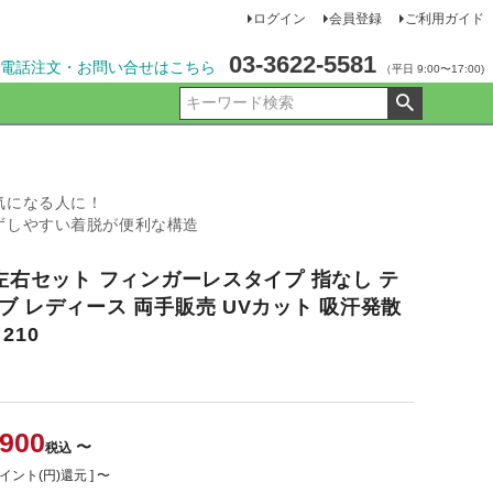
ログイン
会員登録
ご利用ガイド
03-3622-5581
電話注文・お問い合せはこちら
（平日 9:00〜17:00)
気になる人に！
ずしやすい着脱が便利な構造
 左右セット フィンガーレスタイプ 指なし テ
ブ レディース 両手販売 UVカット 吸汗発散
210
,900
〜
税込
イント(円)還元 ]
〜