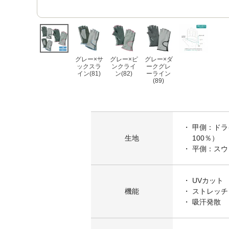
グレー×サ
グレー×ピ
グレー×ダ
ックスラ
ンクライ
ークグレ
イン(81)
ン(82)
ーライン
(89)
甲側：ドラ
生地
100％）
平側：スウ
UVカット
機能
ストレッチ
吸汗発散