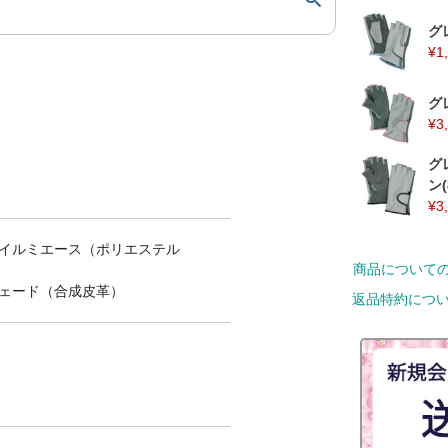
グ
¥
1
グ
¥
3
グ
ン(
¥
3
イルミエース（ポリエステル
商品について
ェード（合成皮革）
返品特約につ