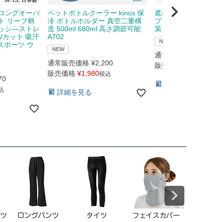
ロングオーバ
ペットボトルクーラー kinos 保
遮熱メッシュキャップ 
ト リーフ柄
冷 ボトルホルダー 真空二重構
プリンス prince 37
ッシ―ストレ
造 500ml 680ml 高さ調節可能
策
Vカット 吸汗
A702
NEW
 スポーツ ウ
NEW
通常販売価格
¥
4,730
通常販売価格
¥
2,200
販売価格
¥
4,160
税込
販売価格
¥
1,980
税込
70
詳細を見る
込
詳細を見る