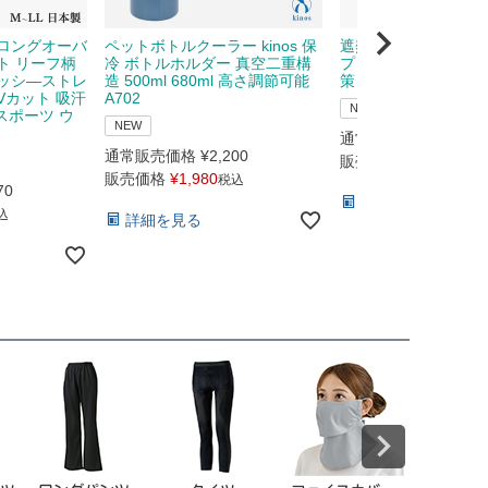
ロングオーバ
ペットボトルクーラー kinos 保
遮熱メッシュキャップ 
ト リーフ柄
冷 ボトルホルダー 真空二重構
プリンス prince 37
ッシ―ストレ
造 500ml 680ml 高さ調節可能
策
Vカット 吸汗
A702
NEW
 スポーツ ウ
NEW
通常販売価格
¥
4,730
通常販売価格
¥
2,200
販売価格
¥
4,160
税込
販売価格
¥
1,980
税込
70
詳細を見る
込
詳細を見る