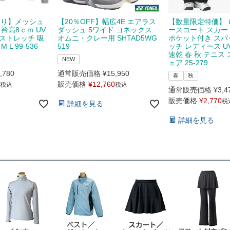
限り】メッシュ
【20％OFF】幅広4E エアラス
【数量限定特価】 
衿高8ｃｍ UV
ダッシュ 5ワイド ヨネックス
ースコート スカー
ストレッチ 吸
オムニ・クレー用 SHTAD5WG
ポケット付き スパ
L 99-536
519
ッチ レディース U
速乾 春 秋 テニス
NEW
ェア 25-279
,780
通常販売価格
¥
15,950
春
秋
販売価格
¥
12,760
税込
税込
通常販売価格
¥
3,4
販売価格
¥
2,770
税
詳細を見る
詳細を見る