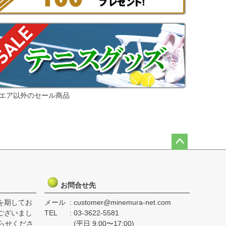
エア以外のセール商品
ペー
ジト
ップ
お問合せ先
へ
を期してお
メール
customer@minemura-net.com
ございまし
TEL
03-3622-5581
らせくださ
(平日 9:00〜17:00)