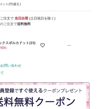
イント(円)還元 ]
のご注文で
当日出荷
(土日祝日を除く)
のご注文で
送料無料
ックスポルカドット(23)
—
庫切れ
のお問い合わせ
いて