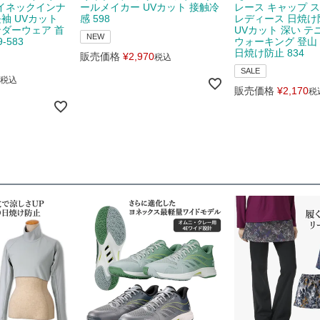
イネックインナ
ールメイカー UVカット 接触冷
レース キャップ 
長袖 UVカット
感 598
レディース 日焼け
ンダーウェア 首
UVカット 深い テ
NEW
-583
ウォーキング 登山
日焼け防止 834
販売価格
¥
2,970
税込
SALE
税込
販売価格
¥
2,170
税