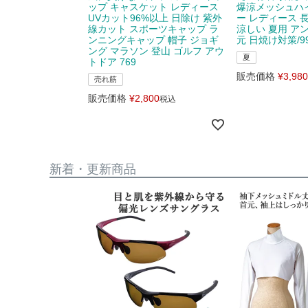
ップ キャスケット レディース
爆涼メッシュハ
UVカット96%以上 日除け 紫外
ー レディース 
線カット スポーツキャップ ラ
涼しい 夏用 ア
ンニングキャップ 帽子 ジョギ
元 日焼け対策/99
ング マラソン 登山 ゴルフ アウ
夏
トドア 769
販売価格
¥
3,980
売れ筋
販売価格
¥
2,800
税込
新着・更新商品