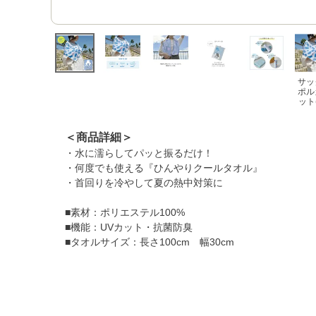
サッ
ポル
ット(
＜商品詳細＞
・水に濡らしてパッと振るだけ！
・何度でも使える『ひんやりクールタオル』
・首回りを冷やして夏の熱中対策に
■素材：ポリエステル100%
■機能：UVカット・抗菌防臭
■タオルサイズ：長さ100cm 幅30cm