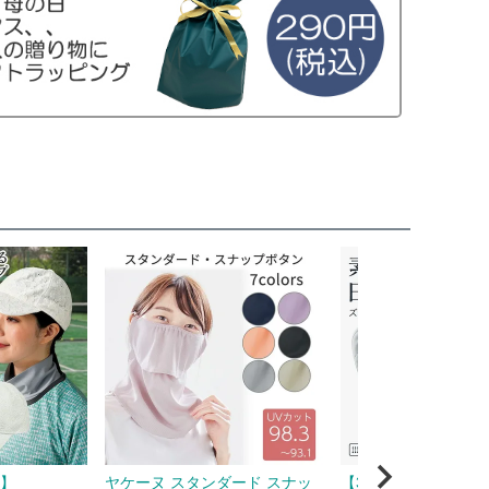
F】
ヤケーヌ スタンダード スナッ
【3点ゴムでズレにく