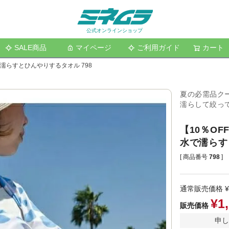
公式オンラインショップ
SALE商品
マイページ
ご利用ガイド
検索
カート
で濡らすとひんやりするタオル 798
夏の必需品ク
濡らして絞っ
【10％OF
水で濡らす
商品番号
798
通常販売価格
¥
¥
1
販売価格
申し