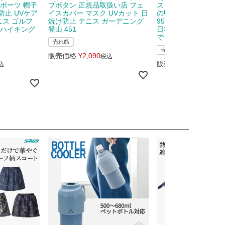
スポーツ 帽子
プボタン 正規品取扱い店 フェ
ス ハンドカバー レデ
防止 UVケア
イスカバー マスク UVカット 日
の甲 日焼け防止 UV
ニス ゴルフ
焼け防止 テニス ガーデニング
95％ ハンドガード 
 ハイキング
登山 451
日本製 ゴルフ 指先 
で 278
売れ筋
売れ筋
販売価格
¥
2,090
税込
販売価格
¥
1,680
込
税込