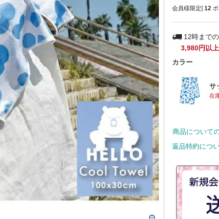
会員様限定[
12
ポ
12時まで
3,980円以上
カラー
サ
在
商品について
返品特約につ