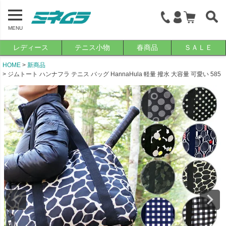
MENU
レディース
テニス小物
春商品
ＳＡＬＥ
HOME
新商品
ジムトート ハンナフラ テニス バッグ HannaHula 軽量 撥水 大容量 可愛い 585