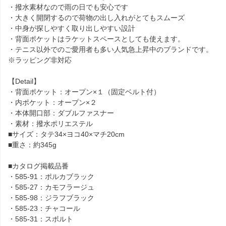
・撥水素材なので雨の日でも安心です
・大きく開閉するので荷物の出し入れがとてもスムーズ
・中身が探しやすく取り出しやすい設計
・背面ポケットはラケットスペースとしても使えます。
・テニス以外でのご愛用者も多い人気急上昇中のブランドです。
※ラッピング非対応
【Detail】
・背面ポケット：オープン×１（固定ベルト付）
・内ポケット：オープン×２
・本体開口部：ダブルファスナー
・素材：撥水ポリエステル
■サイズ：タテ34×ヨコ40×マチ20cm
■重さ：約345g
■カタログ掲載品番
・585-91：ポルカブラック
・585-27：カモフラージュ
・585-98：ジラフブラック
・585-23：チャコール
・585-31：スポルト