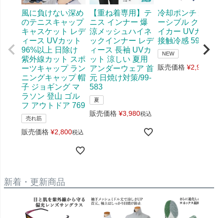
風に負けない深め
【重ね着専用】テ
冷却ポンチョ リ
のテニスキャップ
ニス インナー 爆
ーシブル クール
キャスケット レデ
涼メッシュハイネ
イカー UVカット
ィース UVカット
ックインナー レデ
接触冷感 598
96%以上 日除け
ィース 長袖 UVカ
NEW
紫外線カット スポ
ット 涼しい 夏用
販売価格
¥
2,970
ーツキャップ ラン
アンダーウェア 首
税
ニングキャップ 帽
元 日焼け対策/99-
子 ジョギング マ
583
ラソン 登山 ゴル
夏
フ アウトドア 769
販売価格
¥
3,980
税込
売れ筋
販売価格
¥
2,800
税込
新着・更新商品