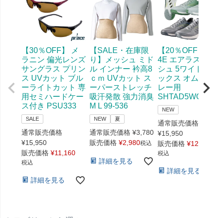
【30％OFF】 メ
【SALE・在庫限
【20％OFF】幅
ラニン 偏光レンズ
り】メッシュ ミド
4E エアラスダッ
サングラス プリン
ル インナー 衿高8
シュ 5ワイド ヨ
ス UVカット ブル
ｃｍ UVカット ス
ックス オムニ・
ーライトカット 専
ーパーストレッチ
レー用
用セミハードケー
吸汗発散 強力消臭
SHTAD5WG 519
ス付き PSU333
M L 99-536
NEW
SALE
NEW
夏
通常販売価格
通常販売価格
通常販売価格
¥
3,780
¥
15,950
¥
15,950
販売価格
¥
2,980
税込
販売価格
¥
12,760
販売価格
¥
11,160
税込
詳細を見る
税込
詳細を見る
詳細を見る