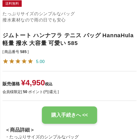
送料無料
たっぷりサイズのシンプルなバッグ
撥水素材なので雨の日でも安心
ジムトート ハンナフラ テニス バッグ HannaHula
軽量 撥水 大容量 可愛い 585
商品番号
585
5.00
¥
4,950
販売価格
税込
会員様限定[
50
ポイント(円)還元 ]
購入手続きへ <<
＜商品詳細＞
・たっぷりサイズのシンプルなバッグ