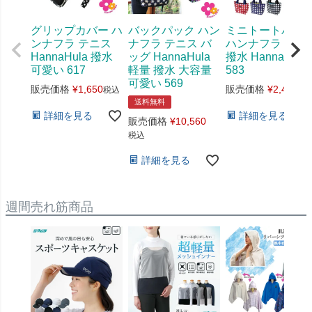
グリップカバー ハ
バックパック ハン
ミニトートバッ
ンナフラ テニス
ナフラ テニス バ
ハンナフラ 軽量
HannaHula 撥水
ッグ HannaHula
撥水 HannaHula
可愛い 617
軽量 撥水 大容量
583
可愛い 569
販売価格
¥
1,650
販売価格
¥
2,420
税込
税
送料無料
詳細を見る
詳細を見る
販売価格
¥
10,560
税込
詳細を見る
週間売れ筋商品