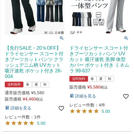
【先行SALE・20％OFF】
ドライセンサー スコート付
ドライセンサー スコート付
きブーツカットパンツ UV
きブーツカットパンツ クラ
カット 吸汗速乾 美脚 体型
ッシュデニム柄 UVカット
カバー ポケット付き ミネム
吸汗速乾 ポケット付き 26-
ラ 99-637
004
送料無料
春
夏
秋
送料無料
春
夏
秋
販売価格
¥
5,580
税込
通常販売価格
¥
5,580
詳細を見る
販売価格
¥
4,460
税込
レビュー件数：4件
詳細を見る
5.00
レビュー件数：1件
5.00