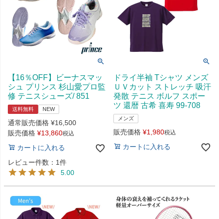
【16％OFF】ビーナスマッ
ドライ半袖 Tシャツ メンズ
シュ プリンス 杉山愛プロ監
ＵＶカット ストレッチ 吸汗
修 テニスシューズ/ 851
発散 テニス ボルフ スポー
ツ 還暦 古希 喜寿 99-708
送料無料
NEW
メンズ
通常販売価格
¥
16,500
販売価格
¥
1,980
販売価格
¥
13,860
税込
税込
カートに入れる
カートに入れる
レビュー件数：1件
5.00