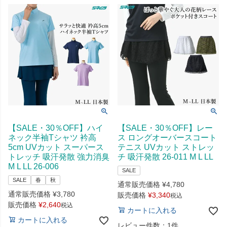
【SALE・30％OFF】ハイ
【SALE・30％OFF】レー
ネック半袖Tシャツ 衿高
ス ロングオーバースコート
5cm UVカット スーパース
テニス UVカット ストレッ
トレッチ 吸汗発散 強力消臭
チ 吸汗発散 26-011 M L LL
M L LL 26-006
SALE
SALE
春
秋
通常販売価格
¥
4,780
通常販売価格
¥
3,780
販売価格
¥
3,340
税込
販売価格
¥
2,640
税込
カートに入れる
カートに入れる
レビュー件数：1件