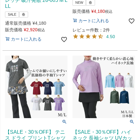
レッチ 吸汗発散 26-005 M L
NEW
春
LL
販売価格
¥
4,180
税込
SALE
春
カートに入れる
通常販売価格
¥
4,180
販売価格
¥
2,920
レビュー件数：2件
税込
4.50
カートに入れる
【SALE・30％OFF】 テニ
【SALE・30％OFF】ハイ
ス ドライ プリントTシャツ
ネック 長袖シャツ UVカッ