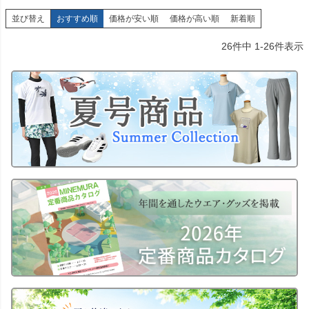
並び替え
おすすめ順
価格が安い順
価格が高い順
新着順
26
件中
1
-
26
件表示