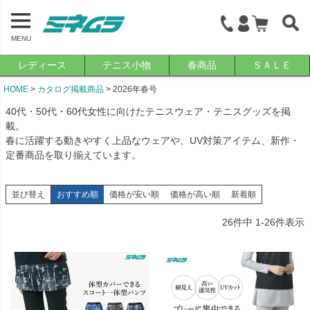
MENU
レディース
テニス小物
春商品
ＳＡＬＥ
HOME
カタログ掲載商品
2026年春号
40代・50代・60代女性に向けたテニスウェア・テニスグッズを掲
載。
春に活躍する動きやすく上品なウェアや、UV対策アイテム、新作・
定番商品を取り揃えています。
並び替え
おすすめ順
価格が安い順
価格が高い順
新着順
26
件中
1
-
26
件表示