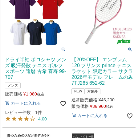
ドライ半袖 ポロシャツ メン
【20%OFF】 エンブレム
ズ 吸汗発散 テニス ボルフ
120 プリンス prince テニス
スポーツ 還暦 古希 喜寿 99-
ラケット 限定カラー サクラ
707
2026年モデル フレームのみ
7TJ265 652-62
メンズ
NEW
対象外
販売価格
¥
1,980
税込
通常販売価格
¥
46,200
カートに入れる
販売価格
¥
36,960
税込
レビュー件数：1件
カートに入れる
4.00