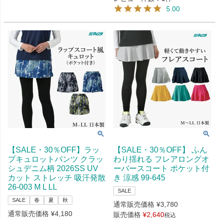
5.00
【SALE・30％OFF】ラッ
【SALE・30％OFF】 ふん
プキュロットパンツ クラッ
わり揺れる フレアロングオ
シュデニム柄 2026SS UV
ーバースコート ポケット付
カット ストレッチ 吸汗発散
き 涼感 99-645
26-003 M L LL
SALE
SALE
春
夏
秋
通常販売価格
¥
3,780
通常販売価格
¥
4,180
販売価格
¥
2,640
税込