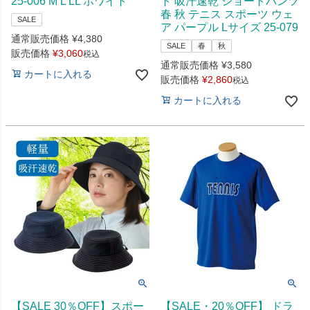
25-006 M L LL ホワイト
ト 吸汗速乾 ショートパンツ
春 秋 テニス スポーツ ウェ
SALE
ア パープル Lサイズ 25-079
通常販売価格
¥
4,380
SALE
春
秋
販売価格
¥
3,060
税込
通常販売価格
¥
3,580
カートに入れる
販売価格
¥
2,860
税込
カートに入れる
【SALE 30％OFF】スポー
【SALE・20％OFF】 ドラ