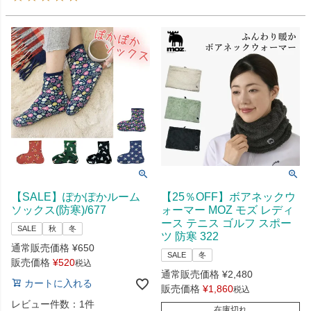
【SALE】ぽかぽかルーム
【25％OFF】ボアネックウ
ソックス(防寒)/677
ォーマー MOZ モズ レディ
ース テニス ゴルフ スポー
SALE
秋
冬
ツ 防寒 322
通常販売価格
¥
650
SALE
冬
販売価格
¥
520
税込
通常販売価格
¥
2,480
カートに入れる
販売価格
¥
1,860
税込
レビュー件数：1件
在庫切れ