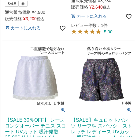
通常販売価格
¥
3,780
SALE
春
販売価格
¥
2,640
税込
通常販売価格
¥
4,580
カートに入れる
販売価格
¥
3,200
税込
レビュー件数：1件
カートに入れる
5.00
【SALE 30％OFF】 レース
【SALE】キュロットパン
ロングオーバー テニス スコ
ツ リーフ柄 スパッシ―スト
ート UVカット 吸汗発散
レッチ レディース UVカッ