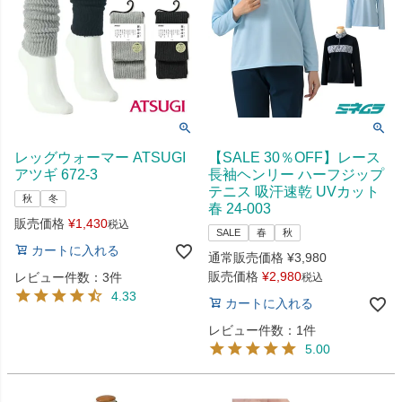
レッグウォーマー ATSUGI
【SALE 30％OFF】レース
アツギ 672-3
長袖ヘンリー ハーフジップ
テニス 吸汗速乾 UVカット
秋
冬
春 24-003
販売価格
¥
1,430
税込
SALE
春
秋
カートに入れる
通常販売価格
¥
3,980
販売価格
¥
2,980
レビュー件数：3件
税込
4.33
カートに入れる
レビュー件数：1件
5.00