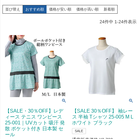
並び替え
おすすめ順
価格が安い順
価格が高い順
新着順
24
件中
1
-
24
件表示
【SALE・30％OFF】レデ
【SALE 30％OFF】 袖レー
ィース テニス ワンピース
ス 半袖 Tシャツ 25-005 M L
25-001｜UVカット 吸汗 発
ホワイト ブラック
散 ポケット付き 日本製 セ
SALE
ール