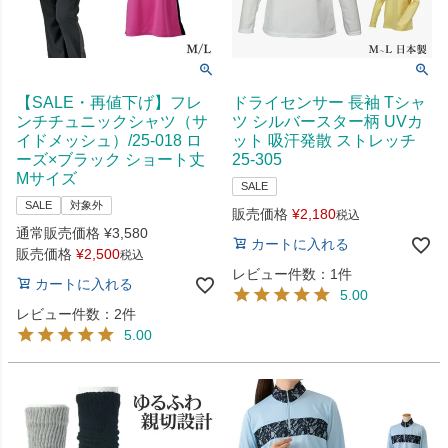
【SALE・再値下げ】フレ
ドライセンサー 長袖 Tシャ
ンチチュニックシャツ（サ
ツ シルバースター柄 UVカ
イドメッシュ）/25-018 ロ
ット 吸汗発散 ストレッチ
ーズ×ブラック ショート丈
25-305
Mサイズ
SALE
SALE
対象外
販売価格
¥
2,180
税込
通常販売価格
¥
3,580
カートに入れる
販売価格
¥
2,500
税込
レビュー件数：1件
カートに入れる
5.00
レビュー件数：2件
5.00