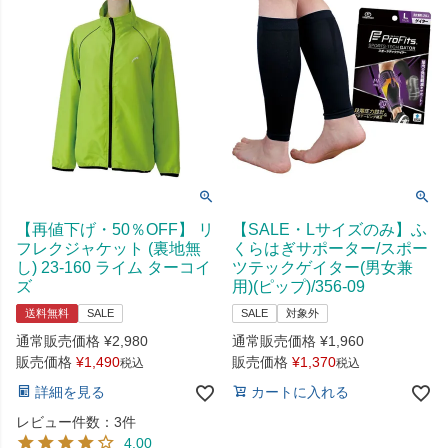
【再値下げ・50％OFF】 リ
【SALE・Lサイズのみ】ふ
フレクジャケット (裏地無
くらはぎサポーター/スポー
し) 23-160 ライム ターコイ
ツテックゲイター(男女兼
ズ
用)(ピップ)/356-09
送料無料
SALE
SALE
対象外
通常販売価格
¥
2,980
通常販売価格
¥
1,960
販売価格
¥
1,490
販売価格
¥
1,370
税込
税込
詳細を見る
カートに入れる
レビュー件数：3件
4.00