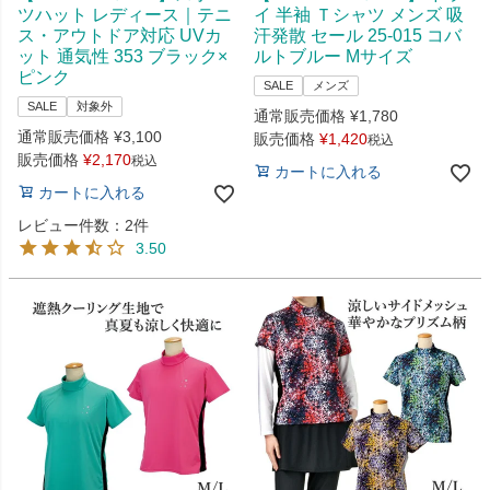
ツハット レディース｜テニ
イ 半袖 Ｔシャツ メンズ 吸
ス・アウトドア対応 UVカ
汗発散 セール 25-015 コバ
ット 通気性 353 ブラック×
ルトブルー Mサイズ
ピンク
SALE
メンズ
SALE
対象外
通常販売価格
¥
1,780
通常販売価格
¥
3,100
販売価格
¥
1,420
税込
販売価格
¥
2,170
税込
カートに入れる
カートに入れる
レビュー件数：2件
3.50