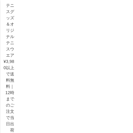
テニ
スグ
ッズ
＆オ
リジ
ナル
HOME
レディースウェア
パンツ
テニ
股下フリー/スターティーパンツ(ブーツカット)(ゆったり)/99-601G Sサイズの
スウ
みのレビュー
エア
股下フリー/スターティーパンツ(ブーツカ
¥3,98
ット)(ゆったり)/99-601G Sサイズのみのレ
0以上
ビュー
で送
料無
料｜
12時
まで
レビューを投稿していただくと100ポイントプレゼン
のご
ト
注文
レビューを投稿していただくと、レビュー1件につき100ポイントを
で当
プレゼントいたします。
日出
荷