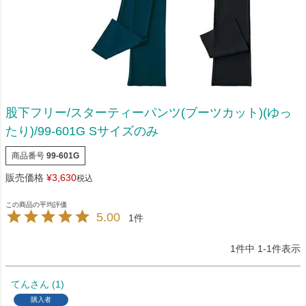
股下フリー/スターティーパンツ(ブーツカット)(ゆっ
たり)/99-601G Sサイズのみ
商品番号
99-601G
販売価格
¥
3,630
税込
5.00
1
1
件中
1
-
1
件表示
てん
1
購入者